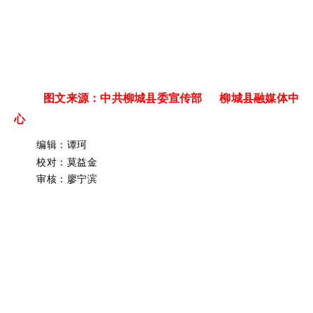
图文来源：中共柳城县委宣传部 柳城县融媒体中
心
编辑：谭珂
校对：莫益金
审核：廖宁滨
网站地图 | 免责声明 | 使用帮助 | 联系我们 |
政府网站工作年报 柳城县人民政府办公室主办
管理维护：柳城县信息化管理中心 联系电话：0772-7617628
桂ICP备10006079号-1 桂公网安备 45022202000009号
网站标识码：4502220007