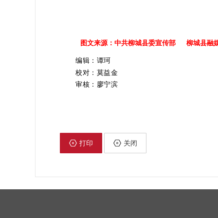
图文来源：中共柳城县委宣传部 柳城县融
编辑：谭珂
校对：莫益金
审核：廖宁滨
打印
关闭