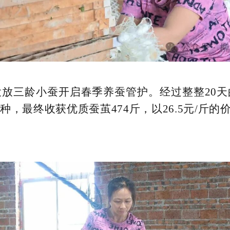
投放三龄小蚕开启春季养蚕管护。经过整整20
，最终收获优质蚕茧474斤，以26.5元/斤的价