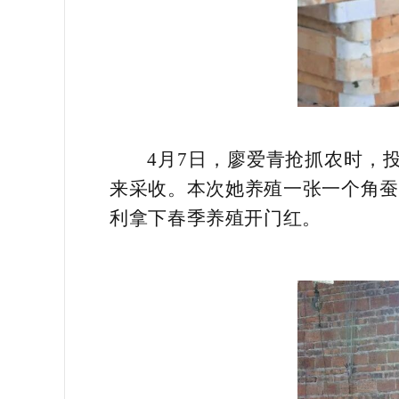
4月7日，廖爱青抢抓农时，
来采收。本次她养殖一张一个角蚕种
利拿下春季养殖开门红。