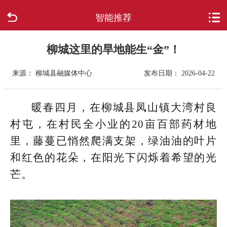
智能推荐
首页
走进柳城
柳城这里的旱地能生“金”！
来源： 柳城县融媒体中心
发布日期： 2026-04-22
新闻中心
政府信息公开
暖春四月，在柳城县凤山镇大湾村良
村屯，在村民全小业的20亩百部药材地
网上办事
里，藤蔓已悄然爬满支架，绿油油的叶片
和红色的花朵，在阳光下闪烁着希望的光
互动回应
芒。
数据专题