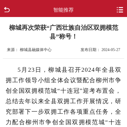
智能推荐
首页
走进柳城
柳城再次荣获“广西壮族自治区双拥模范
县”称号！
新闻中心
来源： 柳城县融媒体中心
发布日期： 2024-05-27
政府信息公开
5月23日，柳城县召开2024年全县双
网上办事
拥工作领导小组全体会议暨配合柳州市争
互动回应
创全国双拥模范城“十连冠”迎考布置会，
总结去年以来全县双拥工作开展情况，研
数据专题
究部署下一步双拥工作各项重点任务，全
力配合柳州市争创全国双拥模范城“十连