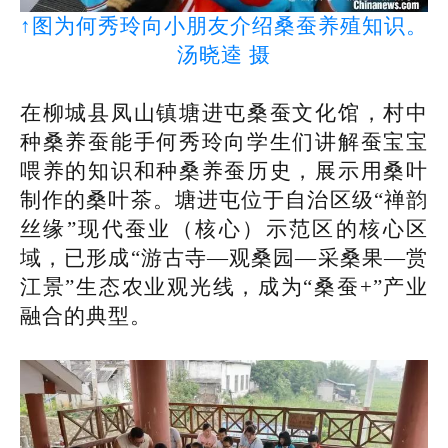
↑图为何秀玲向小朋友介绍桑蚕养殖知识。
汤晓逵 摄
在柳城县凤山镇塘进屯桑蚕文化馆，村中
种桑养蚕能手何秀玲向学生们讲解蚕宝宝
喂养的知识和种桑养蚕历史，展示用桑叶
制作的桑叶茶。塘进屯位于自治区级“禅韵
丝缘”现代蚕业（核心）示范区的核心区
域，已形成“游古寺—观桑园—采桑果—赏
江景”生态农业观光线，成为“桑蚕+”产业
融合的典型。