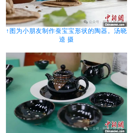
↑图为小朋友制作蚕宝宝形状的陶器。汤晓
逵 摄