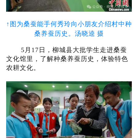
↑图为桑蚕能手何秀玲向小朋友介绍村中种
桑养蚕历史。汤晓逵 摄
5月17日，柳城县大批学生走进桑蚕
文化馆里，了解种桑养蚕历史，体验特色
农耕文化。