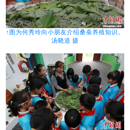
↑图为何秀玲向小朋友介绍桑蚕养殖知识。
汤晓逵 摄