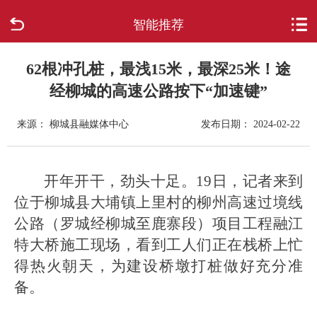
智能推荐
首页
走进柳城
62根冲孔桩，最浅15米，最深25米！途
经柳城的高速公路按下“加速键”
新闻中心
来源： 柳城县融媒体中心
发布日期： 2024-02-22
政府信息公开
开年开干，劲头十足。19日，记者来到
网上办事
位于柳城县大埔镇上里村的柳州高速过境线
互动回应
公路（罗城经柳城至鹿寨段）项目工程融江
特大桥施工现场，看到工人们正在栈桥上忙
数据专题
得热火朝天，为建设桥墩打桩做好充分准
备。