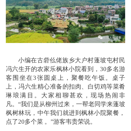
小编在古砦仫佬族乡大户村蓬坡屯村民
冯六生开的农家乐枫林小院看到，30多名游
客围坐在3张圆桌上，聚餐吃午饭。桌子
上，冯六生精心准备的扣肉、白切鸡等菜肴
琳琅满目。大家相聊甚欢，现场热闹非
凡。“我们是从柳州过来，一帮老同学来蓬坡
枫树林玩，中午我们就进到枫林小院聚餐，
点了20多个菜 。”游客韦贵荣说。