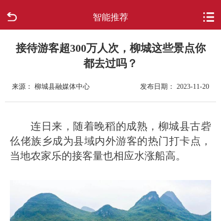
智能推荐
首页
走进柳城
接待游客超300万人次，柳城这些景点你
都去过吗？
新闻中心
来源： 柳城县融媒体中心
发布日期： 2023-11-20
政府信息公开
连日来，随着晚稻的成熟，柳城县古砦
网上办事
仫佬族乡成为县域内外游客的热门打卡点，
互动回应
当地农家乐的接客量也相应水涨船高。
数据专题