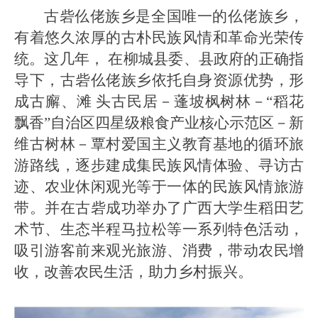
古砦仫佬族乡是全国唯一的仫佬族乡，
有着悠久浓厚的古朴民族风情和革命光荣传
统。这几年， 在柳城县委、县政府的正确指
导下，古砦仫佬族乡依托自身资源优势，形
成古廨、滩 头古民居－蓬坡枫树林－“稻花
飘香”自治区四星级粮食产业核心示范区－新
维古树林－覃村爱国主义教育基地的循环旅
游路线，逐步建成集民族风情体验、寻访古
迹、农业休闲观光等于一体的民族风情旅游
带。并在古砦成功举办了广西大学生稻田艺
术节、生态半程马拉松等一系列特色活动，
吸引游客前来观光旅游、消费，带动农民增
收，改善农民生活，助力乡村振兴。