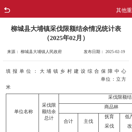
其他重
首页
走进柳城
柳城县大埔镇采伐限额结余情况统计表
（2025年02月）
新闻中心
来源： 柳城县大埔镇人民政府
发布日期： 2025-02-19
政府信息公开
填报单位：大埔镇乡村建设综合保障中心
网上办事
单位：立方
米
互动回应
采伐限额
结
采伐限
商品林
数据专题
单位
名称
额
结余
抚育
低
总计
合计
主伐
采伐
改